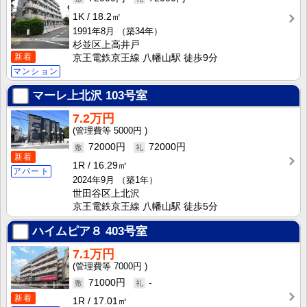
1K
18.2㎡
1991年8月
（築34年）
杉並区上高井戸
新着
京王電鉄京王線 八幡山駅 徒歩9分
マンション
マーレ上北沢
103号室
7.2万円
5000円
72000円
72000円
新着
1R
16.29㎡
アパート
2024年9月
（築1年）
世田谷区上北沢
京王電鉄京王線 八幡山駅 徒歩5分
ハイムピア８
403号室
7.1万円
7000円
71000円
-
新着
1R
17.01㎡