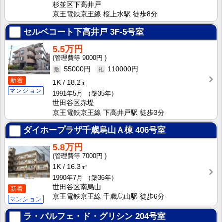
杉並区下高井戸
京王電鉄京王線 桜上水駅 徒歩8分
セルベコート下高井戸
3F-5号室
5.5万円
9000円
55000円
110000円
新着
1K
18.2㎡
マンション
1991年5月
（築35年）
世田谷区赤堤
京王電鉄京王線 下高井戸駅 徒歩3分
ダイホープラザ千歳烏山Ａ棟
406号室
5.8万円
7000円
1K
16.3㎡
1990年7月
（築36年）
世田谷区南烏山
新着
京王電鉄京王線 千歳烏山駅 徒歩6分
マンション
ラ・パルフェ・ド・グリシン
204号室