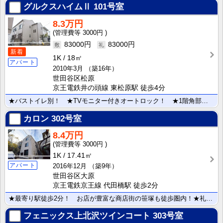
グルクスハイムⅡ
101号室
8.3万円
3000円
83000円
83000円
新着
1K
18㎡
アパート
2010年3月
（築16年）
世田谷区松原
京王電鉄井の頭線 東松原駅 徒歩4分
★バストイレ別！ ★TVモニター付きオートロック！ ★1階角部屋2面採光の明るいお部屋です★商店街や･･･
カロン
302号室
8.4万円
3000円
1K
17.41㎡
アパート
2016年12月
（築9年）
世田谷区大原
京王電鉄京王線 代田橋駅 徒歩2分
★最寄り駅徒歩2分！ お店が豊富な商店街の笹塚も徒歩圏内！★礼金ゼロで初期費用が抑えられます！ 安心･･･
フェニックス上北沢ツインコート
303号室