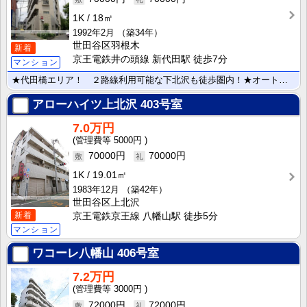
1K
18㎡
1992年2月
（築34年）
世田谷区羽根木
新着
京王電鉄井の頭線 新代田駅 徒歩7分
マンション
★代田橋エリア！ ２路線利用可能な下北沢も徒歩圏内！★オートロック付で安心の分譲賃貸マンションです！･･･
アローハイツ上北沢
403号室
7.0万円
5000円
70000円
70000円
1K
19.01㎡
1983年12月
（築42年）
世田谷区上北沢
新着
京王電鉄京王線 八幡山駅 徒歩5分
マンション
ワコーレ八幡山
406号室
7.2万円
3000円
72000円
72000円