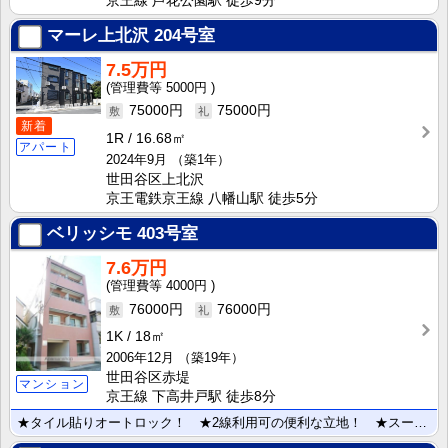
京王線 芦花公園駅 徒歩9分
マーレ上北沢
204号室
7.5万円
5000円
75000円
75000円
新着
1R
16.68㎡
アパート
2024年9月
（築1年）
世田谷区上北沢
京王電鉄京王線 八幡山駅 徒歩5分
ベリッシモ
403号室
7.6万円
4000円
76000円
76000円
1K
18㎡
2006年12月
（築19年）
世田谷区赤堤
マンション
京王線 下高井戸駅 徒歩8分
★タイル貼りオートロック！ ★2線利用可の便利な立地！ ★スーパー、コンビニ、ドラッグストアも徒歩3･･･