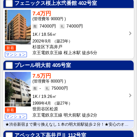
フェニックス桜上水弐番館
402号室
7.4万円
9000円
74000円
74000円
1K
18.56㎡
2002年9月
（築23年）
杉並区下高井戸
新着
京王電鉄京王線 桜上水駅 徒歩5分
マンション
プレール明大前
405号室
7.5万円
8000円
-
75000円
1K
19.26㎡
1999年4月
（築27年）
世田谷区松原
新着
京王電鉄京王線 明大前駅 徒歩2分
マンション
★渋谷新宿まで乗り換えなし１本の明大前駅徒歩２分！★安心のオートロック！ エレベーター完備！ ４階！･･･
アペックス下高井戸Ⅱ
112号室