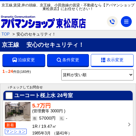
京王線,賃貸,井の頭線、京王線、小田急線の賃貸・不動産なら【アパマンショップ
東松原店】にお任せください！
メ
TOP
安心のセキュリティ！
京王線 安心のセキュリティ！
沿線変更
条件変更
表示変更
1
24
～
件目
(183件)
↓チェックしてお問合せ
ユーコート桜上水
24号室
5.7万円
3000円
57000円
-
新着
1R
19.47㎡
マンション
1985年3月
（築41年）