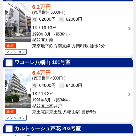
6.2万円
5000円
62000円
62000円
1R
16.13㎡
1990年3月
（築36年）
杉並区方南
新着
東京地下鉄方南支線 方南町駅 徒歩2分
マンション
ワコーレ八幡山
101号室
6.4万円
4000円
64000円
64000円
1K
18.2㎡
1991年8月
（築34年）
杉並区上高井戸
新着
京王電鉄京王線 八幡山駅 徒歩9分
マンション
カルトゥーシュ芦花
203号室