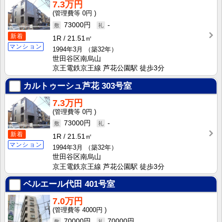
7.3万円
0円
73000円
-
新着
1R
21.51㎡
マンション
1994年3月
（築32年）
世田谷区南烏山
京王電鉄京王線 芦花公園駅 徒歩3分
カルトゥーシュ芦花
303号室
7.3万円
0円
73000円
-
新着
1R
21.51㎡
マンション
1994年3月
（築32年）
世田谷区南烏山
京王電鉄京王線 芦花公園駅 徒歩3分
ベルエール代田
401号室
7.0万円
4000円
70000円
70000円