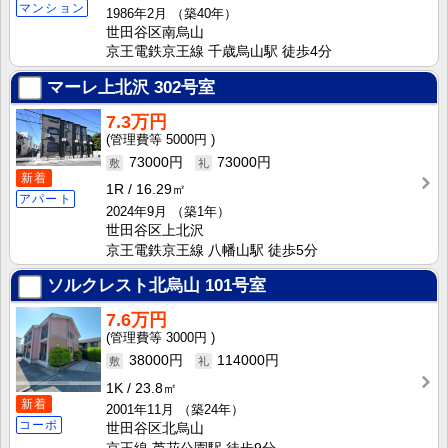
マンション
1986年2月
（築40年）
世田谷区南烏山
京王電鉄京王線 千歳烏山駅 徒歩4分
マーレ上北沢
302号室
7.3万円
5000円
73000円
73000円
新着
1R
16.29㎡
アパート
2024年9月
（築1年）
世田谷区上北沢
京王電鉄京王線 八幡山駅 徒歩5分
ソルクレスト北烏山
101号室
7.6万円
3000円
38000円
114000円
1K
23.8㎡
新着
2001年11月
（築24年）
コーポ
世田谷区北烏山