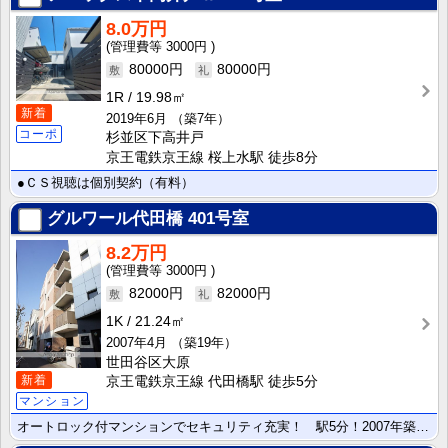
8.0万円
3000円
80000円
80000円
1R
19.98㎡
新着
2019年6月
（築7年）
コーポ
杉並区下高井戸
京王電鉄京王線 桜上水駅 徒歩8分
●ＣＳ視聴は個別契約（有料）
グルワール代田橋
401号室
8.2万円
3000円
82000円
82000円
1K
21.24㎡
2007年4月
（築19年）
世田谷区大原
新着
京王電鉄京王線 代田橋駅 徒歩5分
マンション
オートロック付マンションでセキュリティ充実！ 駅5分！2007年築！ 4階角部屋！ 2路線3駅利用可･･･