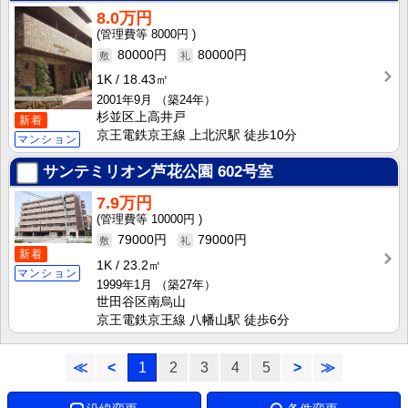
8.0万円
8000円
80000円
80000円
1K
18.43㎡
2001年9月
（築24年）
杉並区上高井戸
新着
京王電鉄京王線 上北沢駅 徒歩10分
マンション
サンテミリオン芦花公園
602号室
7.9万円
10000円
79000円
79000円
新着
1K
23.2㎡
マンション
1999年1月
（築27年）
世田谷区南烏山
京王電鉄京王線 八幡山駅 徒歩6分
≪
<
1
2
3
4
5
>
≫