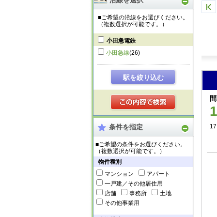
沿線を選択
■ご希望の沿線をお選びください。
（複数選択が可能です。）
小田急電鉄
小田急線
(26)
駅を絞り込む
間
条件を指定
17
■ご希望の条件をお選びください。
（複数選択が可能です。）
物件種別
マンション
アパート
一戸建／その他居住用
店舗
事務所
土地
その他事業用