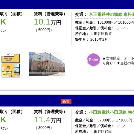
プリマ世田谷壱番館 205号室
取り（面積）
賃料（管理費等）
交通：
京王電鉄井の頭線 東松原
1K
10.1
万円
敷金／礼金：
101000円／ 101000
保証金／敷引／償却金：
-／ -／ -
（ 5000円）
.7㎡
所在地：
世田谷区松原
築年月：
2015年2月
★女性限定、オート
り良好！★当社の専
ベルメゾン梅ヶ丘 102号室
取り（面積）
賃料（管理費等）
交通：
小田急電鉄小田原線 梅ケ
1K
11.4
万円
敷金／礼金：
57000円／ 171000円
保証金／敷引／償却金：
-／ -／ -
（ 3000円）
.57㎡
所在地：
世田谷区代田