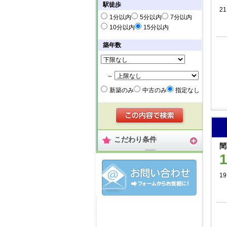
駅徒歩
21
1分以内
5分以内
7分以内
10分以内
15分以内
築年数
～
新築のみ
中古のみ
指定なし
こだわり条件
間
19