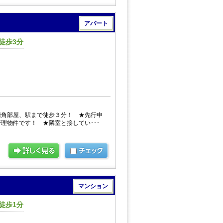
アパート
徒歩3分
階角部屋、駅まで徒歩３分！ ★先行申
理物件です！ ★隣室と接してい･･･
マンション
徒歩1分