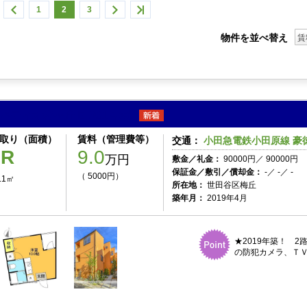
1
2
3
物件を並べ替え
賃
パティオ梅ヶ丘Ｅ 301号室
取り（面積）
賃料（管理費等）
交通：
小田急電鉄小田原線 豪徳
1R
9.0
万円
敷金／礼金：
90000円／ 90000円
保証金／敷引／償却金：
-／ -／ -
（ 5000円）
.1㎡
所在地：
世田谷区梅丘
築年月：
2019年4月
★2019年築！ 
の防犯カメラ、ＴＶ