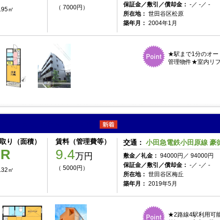
保証金／敷引／償却金：
-／ -／ -
（ 7000円）
.95㎡
所在地：
世田谷区松原
築年月：
2004年1月
★駅まで1分のオー
管理物件★室内リフ
パティオ梅ヶ丘Ｗ 203号室
取り（面積）
賃料（管理費等）
交通：
小田急電鉄小田原線 豪徳
1R
9.4
万円
敷金／礼金：
94000円／ 94000円
保証金／敷引／償却金：
-／ -／ -
（ 5000円）
.32㎡
所在地：
世田谷区梅丘
築年月：
2019年5月
★2路線4駅利用可