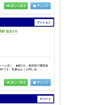
マンション
駅 徒歩1分
円
フォーム済！ ★駅1分、角部屋で隣室無
件です。気兼ねなくお問い合･･･
アパート