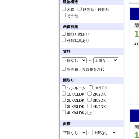
建物構造
木造
鉄筋系・鉄骨系
その他
間
画像有無
間取り図あり
外観写真あり
29
賃料
～
管理費／共益費を含む
間取り
ワンルーム
1K/1DK
1LK/1LDK
2K/2DK
2LK/2LDK
3K/3DK
3LK/3LDK
4K/4DK
4LK/4LDK以上
面積
間
～