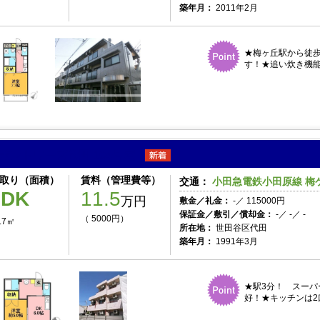
築年月：
2011年2月
★梅ヶ丘駅から徒
す！★追い炊き機能
ポントワーズ代田 104号室
取り（面積）
賃料（管理費等）
交通：
小田急電鉄小田原線 梅ケ
1DK
11.5
万円
敷金／礼金：
-／ 115000円
保証金／敷引／償却金：
-／ -／ -
（ 5000円）
.7㎡
所在地：
世田谷区代田
築年月：
1991年3月
★駅3分！ スーパ
好！★キッチンは2