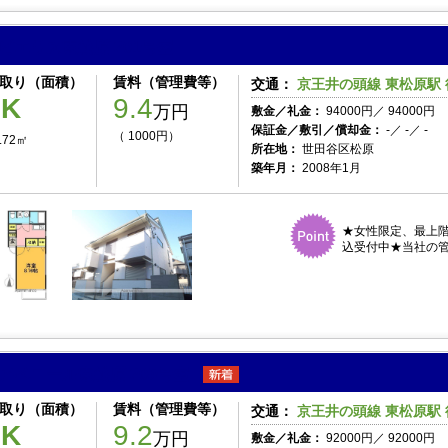
ピエリス東松原 201号室
取り（面積）
賃料（管理費等）
交通：
京王井の頭線 東松原駅 
1K
9.4
万円
敷金／礼金：
94000円／ 94000円
保証金／敷引／償却金：
-／ -／ -
（ 1000円）
.72㎡
所在地：
世田谷区松原
築年月：
2008年1月
★女性限定、最上
込受付中★当社の管
アベニール東松原 205号室
取り（面積）
賃料（管理費等）
交通：
京王井の頭線 東松原駅 
1K
9.2
万円
敷金／礼金：
92000円／ 92000円