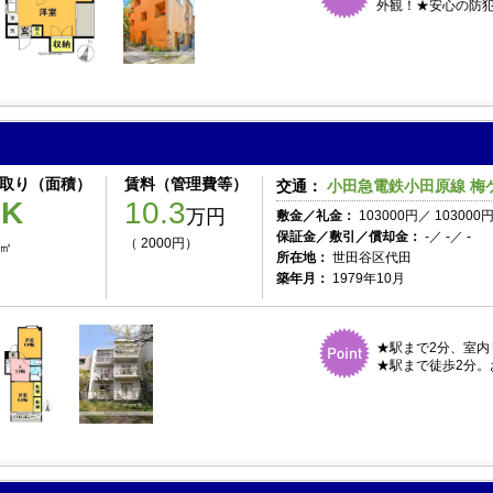
外観！★安心の防犯
ヴィラ羽根木 101号室
取り（面積）
賃料（管理費等）
交通：
小田急電鉄小田原線 梅ケ
2K
10.3
万円
敷金／礼金：
103000円／ 103000
保証金／敷引／償却金：
-／ -／ -
（ 2000円）
4㎡
所在地：
世田谷区代田
築年月：
1979年10月
★駅まで2分、室内
★駅まで徒歩2分。