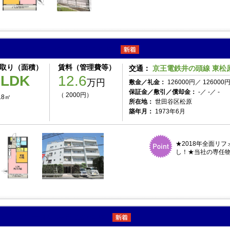
サンライズマンション 311号室
取り（面積）
賃料（管理費等）
交通：
京王電鉄井の頭線 東松原
1LDK
12.6
万円
敷金／礼金：
126000円／ 126000
保証金／敷引／償却金：
-／ -／ -
（ 2000円）
.8㎡
所在地：
世田谷区松原
築年月：
1973年6月
★2018年全面リ
し！★当社の専任物
グランニール梅ヶ丘 102号室