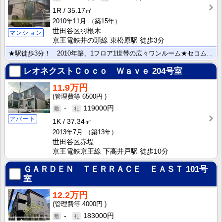
1R
35.17㎡
2010年11月
（築15年）
世田谷区羽根木
マンション
京王電鉄井の頭線 東松原駅 徒歩3分
★駅徒歩3分！ 2010年築、1フロア1世帯の広々ワンルーム★セコムホームセキュリティ導入で防犯面安･･･
レオネクストＣｏｃｏ Ｗａｖｅ
204号室
11.9万円
6500円
-
119000円
アパート
1K
37.34㎡
2013年7月
（築13年）
世田谷区赤堤
京王電鉄京王線 下高井戸駅 徒歩10分
ＧＡＲＤＥＮ ＴＥＲＲＡＣＥ ＥＡＳＴ
101号
室
12.2万円
4000円
-
183000円