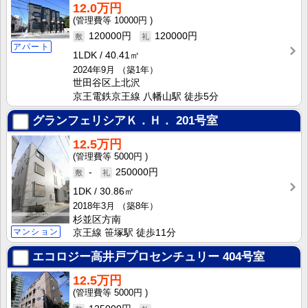
12.0万円
10000円
120000円
120000円
アパート
1LDK
40.41㎡
2024年9月
（築1年）
世田谷区上北沢
京王電鉄京王線 八幡山駅 徒歩5分
グランフェリシアＫ．Ｈ．
201号室
12.5万円
5000円
-
250000円
1DK
30.86㎡
2018年3月
（築8年）
杉並区方南
マンション
京王線 笹塚駅 徒歩11分
エコロジー高井戸プロセンチュリー
404号室
12.5万円
5000円