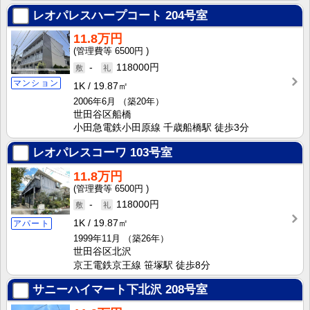
レオパレスハープコート
204号室
11.8万円
6500円
-
118000円
マンション
1K
19.87㎡
2006年6月
（築20年）
世田谷区船橋
小田急電鉄小田原線 千歳船橋駅 徒歩3分
レオパレスコーワ
103号室
11.8万円
6500円
-
118000円
1K
19.87㎡
アパート
1999年11月
（築26年）
世田谷区北沢
京王電鉄京王線 笹塚駅 徒歩8分
サニーハイマート下北沢
208号室