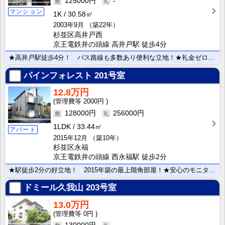
125000円
-
マンション
1K
30.58㎡
2003年9月
（築22年）
杉並区高井戸西
京王電鉄井の頭線 高井戸駅 徒歩4分
★高井戸駅徒歩4分！ バス路線も多数あり便利な立地！★礼金ゼロで初期費用が抑えられます！ 安心のオー･･･
パインフォレスト
201号室
12.8万円
2000円
128000円
256000円
1LDK
33.44㎡
アパート
2015年12月
（築10年）
杉並区永福
京王電鉄井の頭線 西永福駅 徒歩2分
★駅徒歩2分の好立地！ 2015年築の最上階角部屋！★安心のモニターホン！ 南西向き2面採光で日当り･･･
ドミール久我山
203号室
13.0万円
0円