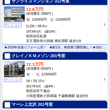
サンライズマンション
311号室
12.6万円
2000円
126000円
126000円
マンション
1LDK
38.8㎡
1973年6月
（築53年）
世田谷区松原
京王電鉄井の頭線 東松原駅 徒歩1分
★2018年全面リフォーム済！ ★駅1分、角部屋で隣室無し！★当社の専任物件です。気兼ねなくお問い合･･･
クレイノＫＭメゾン
201号室
12.3万円
6500円
-
123000円
マンション
1K
20.15㎡
2017年6月
（築9年）
世田谷区千歳台
小田急電鉄小田原線 千歳船橋駅 徒歩9分
マーレ上北沢
201号室