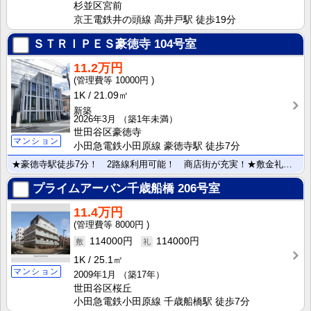
杉並区宮前
京王電鉄井の頭線 高井戸駅 徒歩19分
ＳＴＲＩＰＥＳ豪徳寺
104号室
11.2万円
10000円
1K
21.09㎡
新築
2026年3月
（築1年未満）
世田谷区豪徳寺
マンション
小田急電鉄小田原線 豪徳寺駅 徒歩7分
★豪徳寺駅徒歩7分！ 2路線利用可能！ 商店街が充実！★敷金礼金ゼロで初期費用が抑えられます！ 安心･･･
プライムアーバン千歳船橋
206号室
11.4万円
8000円
114000円
114000円
1K
25.1㎡
マンション
2009年1月
（築17年）
世田谷区桜丘
小田急電鉄小田原線 千歳船橋駅 徒歩7分