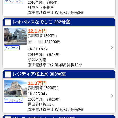
マンション
2016年9月
（築9年）
杉並区下高井戸
京王電鉄京王線 桜上水駅 徒歩3分
レオパレスなでしこ
202号室
12.1万円
6500円
-
121000円
アパート
1K
19.87㎡
2011年9月
（築14年）
杉並区方南
京王電鉄京王線 笹塚駅 徒歩12分
レジディア桜上水
303号室
11.3万円
15000円
1K
25.04㎡
2006年7月
（築20年）
マンション
世田谷区桜上水
京王電鉄京王線 桜上水駅 徒歩2分