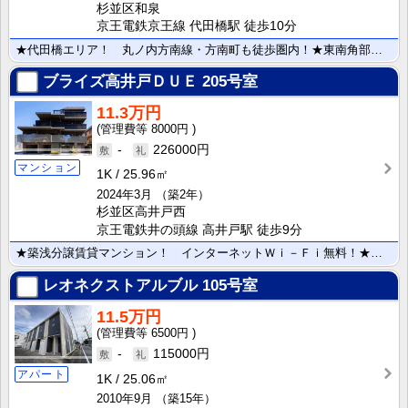
杉並区和泉
京王電鉄京王線 代田橋駅 徒歩10分
★代田橋エリア！ 丸ノ内方南線・方南町も徒歩圏内！★東南角部屋日当たり良好！ ２面採光で風通しの良い･･･
ブライズ高井戸ＤＵＥ
205号室
11.3万円
8000円
-
226000円
マンション
1K
25.96㎡
2024年3月
（築2年）
杉並区高井戸西
京王電鉄井の頭線 高井戸駅 徒歩9分
★築浅分譲賃貸マンション！ インターネットＷｉ－Ｆｉ無料！★安心のオートロック、モニターホン！ 24･･･
レオネクストアルブル
105号室
11.5万円
6500円
-
115000円
アパート
1K
25.06㎡
2010年9月
（築15年）