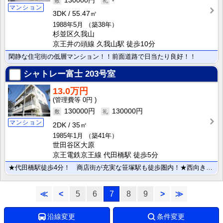
130000円
-
マンション
3DK
55.47㎡
1988年5月
（築38年）
杉並区久我山
京王井の頭線 久我山駅 徒歩10分
閑静な住宅街の低層マンション！！前面道路で日当たり良好！！
シャトレー富士
203号室
13.0万円
0円
130000円
130000円
マンション
2DK
35㎡
1985年1月
（築41年）
世田谷区大原
京王電鉄京王線 代田橋駅 徒歩5分
★代田橋駅徒歩4分！ 商店街が充実な笹塚駅も徒歩圏内！★西向き！ ２面採光角部屋で風通し良好！ キッ･･･
≪
<
5
6
7
8
9
>
≫
沿線変更
条件変更