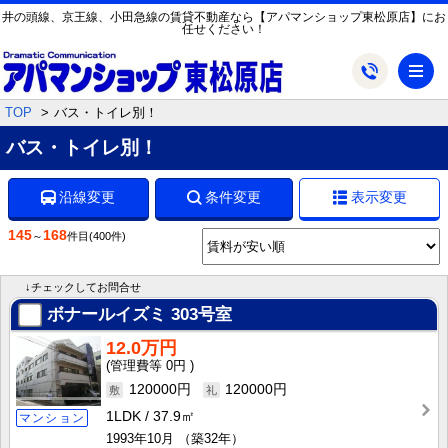
井の頭線、京王線、小田急線の賃貸不動産なら【アパマンショップ東松原店】にお
任せください！
メ
TOP
バス・トイレ別！
バス・トイレ別！
沿線変更
条件変更
表示変更
145
168
～
件目
(400件)
↓チェックしてお問合せ
ボナールイズミ
303号室
12.0万円
0円
120000円
120000円
1LDK
37.9㎡
マンション
1993年10月
（築32年）