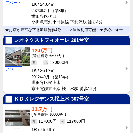
アパート
1K
24.84㎡
2023年2月
（築3年）
世田谷区代田
小田急電鉄小田原線 下北沢駅 徒歩4分
★お店が豊富な下北沢駅徒歩4分！ ２路線利用可能！★安心のオートロック・ＴＶモニターホン！ 不在時便･･･
レオネクストフィオーレ
201号室
12.0万円
6500円
-
120000円
アパート
1K
26.89㎡
2012年9月
（築13年）
世田谷区桜上水
京王電鉄京王線 桜上水駅 徒歩13分
ＫＤＸレジデンス桜上水
307号室
11.7万円
10000円
117000円
117000円
1R
25.28㎡