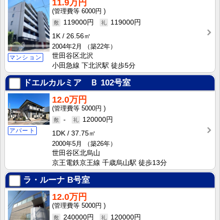
11.9万円
6000円
119000円
119000円
1K
26.56㎡
2004年2月
（築22年）
世田谷区北沢
マンション
小田急線 下北沢駅 徒歩5分
ドエルカルミア Ｂ
102号室
12.0万円
5000円
-
120000円
アパート
1DK
37.75㎡
2000年5月
（築26年）
世田谷区北烏山
京王電鉄京王線 千歳烏山駅 徒歩13分
ラ・ルーナ
B号室
12.0万円
5000円
240000円
120000円